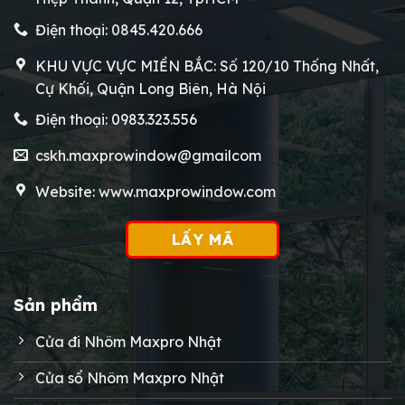
Điện thoại: 0845.420.666
KHU VỰC VỰC MIỀN BẮC: Số 120/10 Thống Nhất,
Cự Khối, Quận Long Biên, Hà Nội
Điện thoại: 0983.323.556
cskh.maxprowindow@gmailcom
Website: www.maxprowindow.com
LẤY MÃ
Sản phẩm
Cửa đi Nhôm Maxpro Nhật
Cửa sổ Nhôm Maxpro Nhật